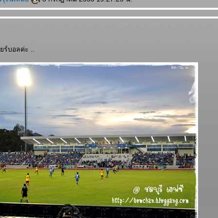
์บอลค่ะ ..