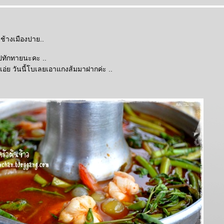
งช้างเมืองปาย..
ปทักทายนะคะ ..
เอ่ย วันนี้โบเลยเอาแกงส้มมาฝากค่ะ ..