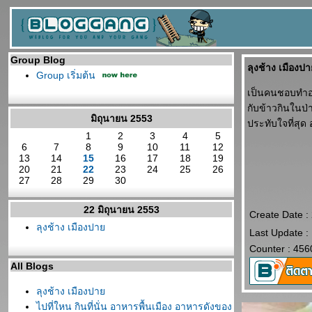
Group Blog
ลุงช้าง เมืองป
Group เริ่มต้น
เป็นคนชอบทำอา
กับข้าวกินในป่
มิถุนายน 2553
ประทับใจที่สุด
1
2
3
4
5
6
7
8
9
10
11
12
13
14
15
16
17
18
19
20
21
22
23
24
25
26
27
28
29
30
22 มิถุนายน 2553
Create Date :
ลุงช้าง เมืองปา
Last Update :
Counter : 456
All Blogs
ลุงช้าง เมืองปา
ไปที่ใหน กินที่นั่น อาหารพื้นเมือง อาหารดังของ