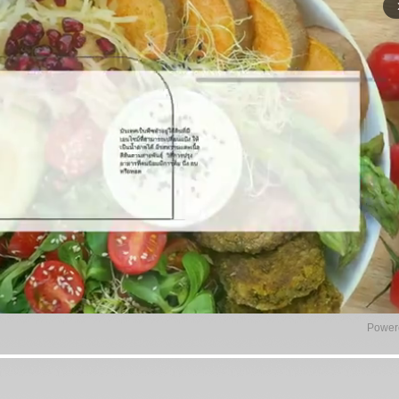
arrow_f
Power