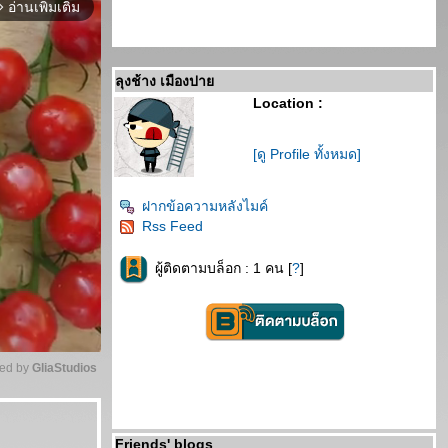
อ่านเพิ่มเติม
orward_ios
ลุงช้าง เมืองปา
Location :
[ดู Profile ทั้งหมด]
ฝากข้อความหลังไมค์
Rss Feed
ผู้ติดตามบล็อก : 1 คน [
?
]
ed by 
GliaStudios
Unmute
Friends' blogs