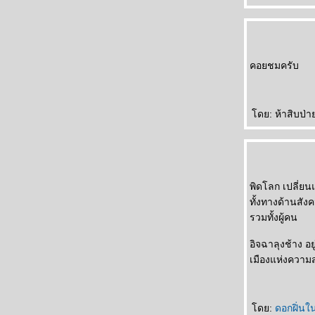
คอยชมครับ
ดย: ห้าสิบป่าย
พิดโลก เปลี่ย
ทั้งทางด้านสัง
รวมทั้งผู้คน
อิจฉาลุงช้าง อ
เมืองแห่งความส
ดย:
ดอกฝิ่น