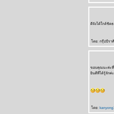
ดีจังได้ใกล้ชิ
ดย: กรุ๊ปบีราศี
ขอบคุณนะค่ะที่
ินดีที่ได้รู้จักค่ะ
ดย:
kanyon