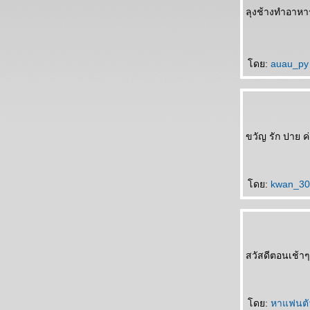
ลุงช้างทำอาหา
ดย:
auau_p
ขวัญ รัก ปาย ค
ดย:
kwan_3
สวัสดีตอนเช้าๆ
ดย:
หาแฟนตั